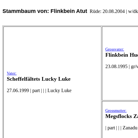
Stammbaum von: Flinkbein Atut
Rüde: 20.08.2004 | w/dkl.g
Grossvater:
Flinkbein Hu
23.08.1995 | gr/w
Vater:
Scheffelfältets Lucky Luke
27.06.1999 | part | | | Lucky Luke
Grossmutter:
Megsflocks 
| part | | | Zanadu