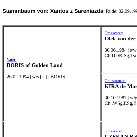
Stammbaum von: Xantos z Sareniazda
Rüde: 02.09.1998 
Grossvater:
Olek von der
30.06.1984 | s/w
Ch,DDR-Sg,Tsch
Vater:
BORIS of Golden Land
26.02.1994 | w/s | L | | BORIS
Grossmutter:
KIRA de Mar
30.10.1987 | w/
Ch.,WSg,ESg,B
Grossvater:
CZEKAN Bak