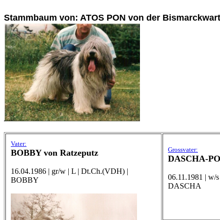
Stammbaum von: ATOS PON von der Bismarckwar
Vater:
Grossvater:
BOBBY von Ratzeputz
DASCHA-PON
16.04.1986 | gr/w | L | Dt.Ch.(VDH) |
06.11.1981 | w/s
BOBBY
DASCHA