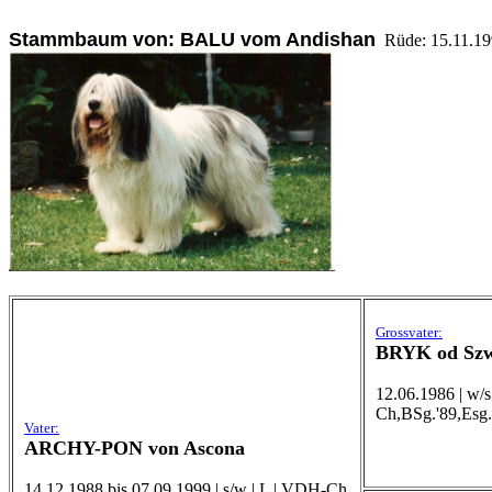
Stammbaum von: BALU vom Andishan
Rüde: 15.11.199
Grossvater:
BRYK od Szw
12.06.1986 | w/s
Ch,BSg.'89,Esg
Vater:
ARCHY-PON von Ascona
14.12.1988 bis 07.09.1999 | s/w | L | VDH-Ch