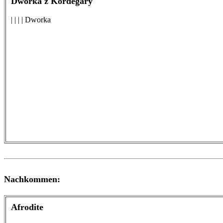
Dworka z Kordegary
| | | | Dworka
Nachkommen:
Afrodite