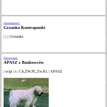
Grossmutter:
Grzanka Kontrapunkt
| | | | Grzanka
Grossvater:
APASZ z Bankowców
| w/gr | x | Ch,ZW.PL,Zw.Kl. | APASZ